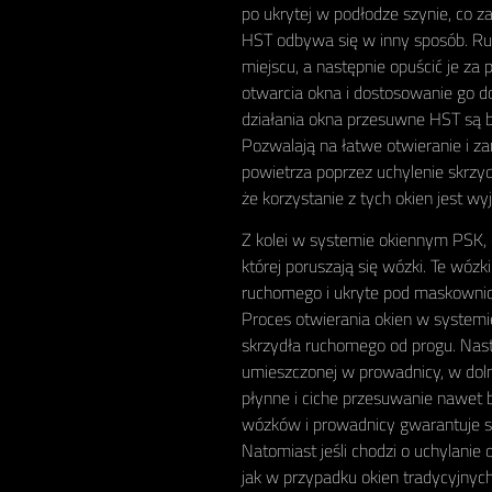
po ukrytej w podłodze szynie, co 
HST odbywa się w inny sposób. R
miejscu, a następnie opuścić je za
otwarcia okna i dostosowanie go do 
działania okna przesuwne HST są b
Pozwalają na łatwe otwieranie i za
powietrza poprzez uchylenie skrzyd
że korzystanie z tych okien jest w
Z kolei w systemie okiennym PSK, 
której poruszają się wózki. Te wó
ruchomego i ukryte pod maskownica
Proces otwierania okien w systemie
skrzydła ruchomego od progu. Nast
umieszczonej w prowadnicy, w dolne
płynne i ciche przesuwanie nawet 
wózków i prowadnicy gwarantuje s
Natomiast jeśli chodzi o uchylanie
jak w przypadku okien tradycyjny