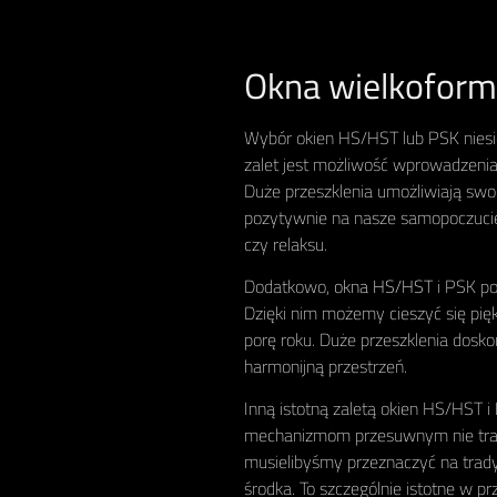
Okna wielkoforma
Wybór okien HS/HST lub PSK niesie
zalet jest możliwość wprowadzenia 
Duże przeszklenia umożliwiają sw
pozytywnie na nasze samopoczucie
czy relaksu.
Dodatkowo,
okna HS/HST
i PSK po
Dzięki nim możemy cieszyć się pię
porę roku. Duże przeszklenia dosko
harmonijną przestrzeń.
Inną istotną zaletą okien HS/HST i
mechanizmom przesuwnym nie tra
musielibyśmy przeznaczyć na trady
środka. To szczególnie istotne w p