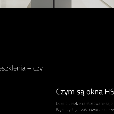
eszklenia – czy
Czym są okna HS
Duże przeszklenia stosowane są pr
Wykorzystując zaś nowoczesne syst