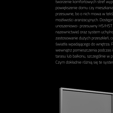
tworzenie komfortowych stref wypoc
powiększenie domu czy mieszkania 
przesuwne, bo o nich mowa w tekści
możliwości aranżacyjnych. Dostę
unoszeniowo- przesuwny HS/HST (t
nazewnictwie) oraz system uchyln
zastosowanie dużych przeszkleń, co
światła wpadającego do wnętrza. P
wewnątrz pomieszczenia podczas ic
tarasu lub balkonu, szczególnie w 
Czym dokładnie różnią się te syst