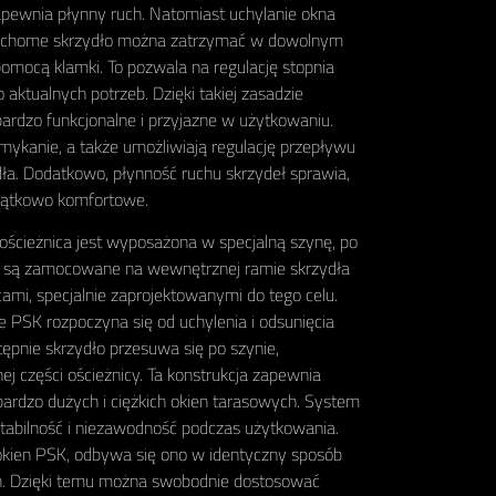
zapewnia płynny ruch. Natomiast uchylanie okna
uchome skrzydło można zatrzymać w dowolnym
 pomocą klamki. To pozwala na regulację stopnia
aktualnych potrzeb. Dzięki takiej zasadzie
ardzo funkcjonalne i przyjazne w użytkowaniu.
mykanie, a także umożliwiają regulację przepływu
ła. Dodatkowo, płynność ruchu skrzydeł sprawia,
yjątkowo komfortowe.
ościeżnica jest wyposażona w specjalną szynę, po
zki są zamocowane na wewnętrznej ramie skrzydła
mi, specjalnie zaprojektowanymi do tego celu.
 PSK rozpoczyna się od uchylenia i odsunięcia
ępnie skrzydło przesuwa się po szynie,
j części ościeżnicy. Ta konstrukcja zapewnia
bardzo dużych i ciężkich okien tarasowych. System
tabilność i niezawodność podczas użytkowania.
 okien PSK, odbywa się ono w identyczny sposób
ch. Dzięki temu można swobodnie dostosować