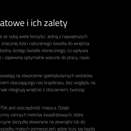
towe i ich zalety
 ze sobą wiele korzyści. Jedną z największych
znacznej ilości naturalnego światła do wnętrza.
obodny dostęp światła słonecznego, co wpływa
 i zapewnia optymalne warunki do pracy, nauki
zwalają na stworzenie spektakularnych widoków.
knem otaczającego nas krajobrazu, bez względu na
nale integrują wnętrze z otoczeniem, tworząc
 PSK jest oszczędność miejsca. Dzięki
cimy cennych metrów kwadratowych, które
cyjne skrzydła otwierane na zewnątrz lub do
rzypadku małych pomieszczeń, gdzie liczy się każdy