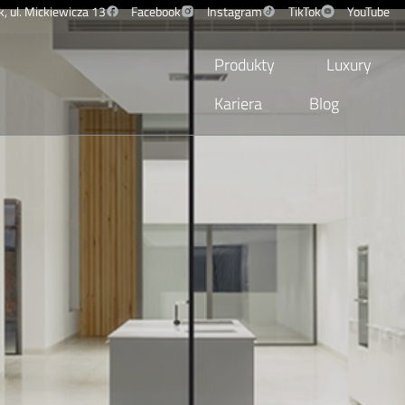
, ul. Mickiewicza 13
Facebook
Instagram
TikTok
YouTube
Produkty
Luxury
Kariera
Blog