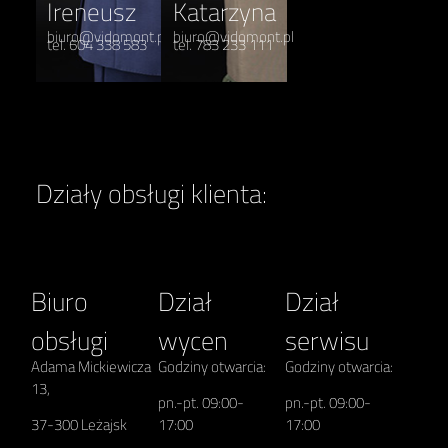
Ireneusz
Katarzyna
biuro@vidomont.pl
biuro@vidomont.pl
tel. 604 338 583
tel. 783 233 111
Działy obsługi klienta:
Biuro
Dział
Dział
obsługi
wycen
serwisu
Adama Mickiewicza
Godziny otwarcia:
Godziny otwarcia:
13,
pn.-pt. 09:00-
pn.-pt. 09:00-
37-300 Leżajsk
17:00
17:00