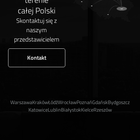
całej Polski
Skontaktuj się z
naszym
przedstawicielem
Kontakt
Warszawa
Kraków
Łódź
Wrocław
Poznań
Gdańsk
Bydgoszcz
Katowice
Lublin
Białystok
Kielce
Rzeszów