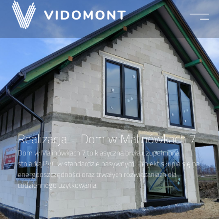
Realizacja – Dom w
Malinówkach 7
Realizacja – Dom w Malinówkach 7
Dom w Malinówkach 7 to klasyczna bryła uzupełniona
stolarką PVC w standardzie pasywnym. Projekt skupia się na
energooszczędności oraz trwałych rozwiązaniach dla
codziennego użytkowania.