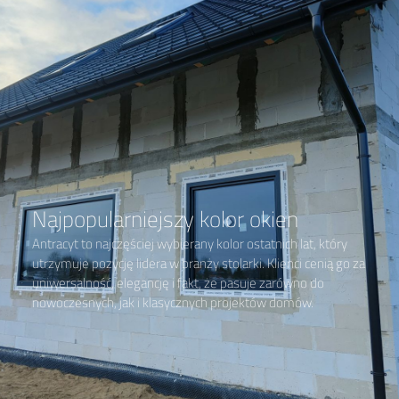
Najpopularniejszy kolor okien
Antracyt to najczęściej wybierany kolor ostatnich lat, który
utrzymuje pozycję lidera w branży stolarki. Klienci cenią go za
uniwersalność, elegancję i fakt, że pasuje zarówno do
nowoczesnych, jak i klasycznych projektów domów.