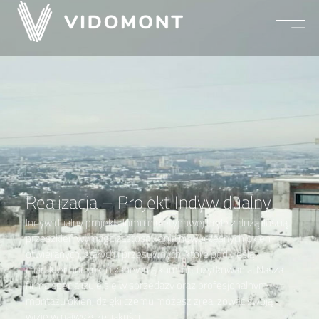
Realizacja – Projekt
Indywidualny
Realizacja – Projekt Indywidualny
Indywidualny projekt domu o nietypowej bryle z dużą ilością
przeszkleń wymaga zastosowania nowoczesnych okien
otwieranych, stałych i przesuwnych, które podkreślą
charakter budynku i zapewnią komfort użytkowania. Nasza
firma specjalizuje się w sprzedaży oraz profesjonalnym
montażu okien, dzięki czemu możesz zrealizować swoją
wizję w najwyższej jakości.