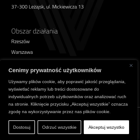
37-300 Leżajsk, ul. Mickiewicza 13
Obszar działania
Rzeszów
Warszawa
Poznań
Cenimy prywatność użytkowników
Wrocław
Używamy plików cookie, aby poprawić jakość przeglądania,
Kraków
wyświetlać reklamy lub treści dostosowane do
Lublin
indywidualnych potrzeb użytkowników oraz analizować ruch
na stronie. Kliknięcie przycisku „Akceptuj wszystkie” oznacza
zgodę na wykorzystywanie przez nas plików cookie.
Copyrights © Vidomont.
Polityka Prywatności i
↑
Wszelkie prawa
Cookies
Dostosuj
Odrzuć wszystkie
Akceptuj wszystko
zastrzeżone.