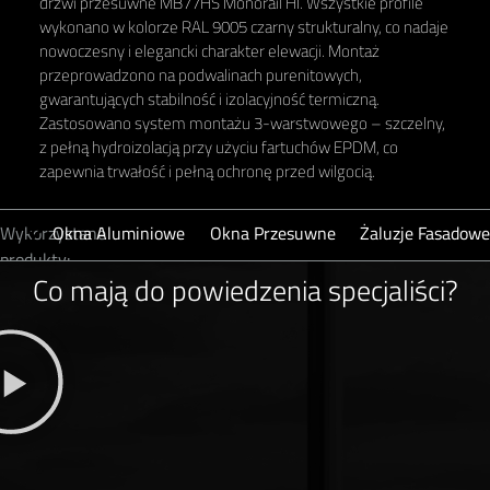
drzwi przesuwne MB77HS Monorail HI. Wszystkie profile
wykonano w kolorze RAL 9005 czarny strukturalny, co nadaje
nowoczesny i elegancki charakter elewacji. Montaż
przeprowadzono na podwalinach purenitowych,
gwarantujących stabilność i izolacyjność termiczną.
Zastosowano system montażu 3-warstwowego – szczelny,
z pełną hydroizolacją przy użyciu fartuchów EPDM, co
zapewnia trwałość i pełną ochronę przed wilgocią.
Wykorzystane
Okna Aluminiowe
Okna Przesuwne
Żaluzje Fasadowe
produkty:
Co mają do powiedzenia specjaliści?