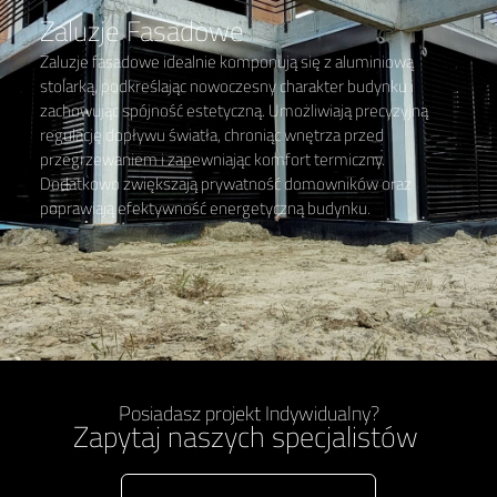
Żaluzje Fasadowe
Żaluzje fasadowe idealnie komponują się z aluminiową
stolarką, podkreślając nowoczesny charakter budynku i
zachowując spójność estetyczną. Umożliwiają precyzyjną
regulację dopływu światła, chroniąc wnętrza przed
przegrzewaniem i zapewniając komfort termiczny.
Dodatkowo zwiększają prywatność domowników oraz
poprawiają efektywność energetyczną budynku.
Posiadasz projekt Indywidualny?
Zapytaj naszych specjalistów