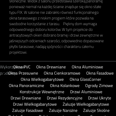
słoneczne. Widok z salonu przedstawia szeroką panoramę
ponieważ niemal na każdej ścianie znajduje się okno stałe
typu FIX. W salonie nie zabrakło również funkcjonalnego
okna tarasowego z niskim progiem które pozwala na
swobodne korzystanie z tarasu. Piękny dom wymaga
odpowiedniego doboru kolorów. W tym projekcie do
antracytowych okien dobrano bramę i drzwi zewnętrzne w
jaśniejszych odcieniach szarości, odpowiednio dopasowane
płytki tarasowe, nadają spójności i charakteru całemu
projektowi.
Wykorzystane
Okna PVC
Okna Drewniane
Okna Aluminiowe
produkty:
Okna Przesuwne
Okna Cienkoramowe
Okna Fasadowe
Okna Wielkogabarytowe
Okna GlassCorner
Okna Panoramiczne
Okna Kolankowe
Ogrody Zimowe
Konstrukcje Wewnętrzne
Drzwi Aluminiowe
Drzwi Drewniane
Drzwi Rezydencyjne
Drzwi Ukryte
Drzwi Wielkogabarytowe
Żaluzje Wielkogabarytowe
Żaluzje Fasadowe
Żaluzje Narożne
Żaluzje Skośne