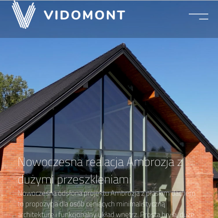
Nowoczesna realacja
Ambrozja z dużymi
przeszkleniami
Nowoczesna realacja Ambrozja z
dużymi przeszkleniami
Nowoczesna odsłona projektu Ambrozja z płaskim dachem
to propozycja dla osób ceniących minimalistyczną
architekturę i funkcjonalny układ wnętrz. Prosta bryła, duże