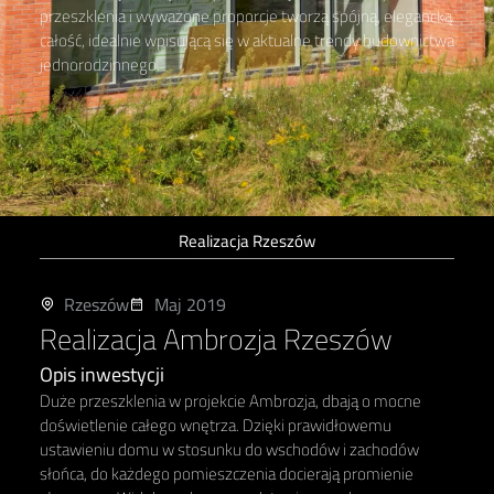
przeszklenia i wyważone proporcje tworzą spójną, elegancką
całość, idealnie wpisującą się w aktualne trendy budownictwa
jednorodzinnego.
Realizacja Rzeszów
Rzeszów
Maj 2019
Realizacja Ambrozja Rzeszów
Opis inwestycji
Duże przeszklenia w projekcie Ambrozja, dbają o mocne
doświetlenie całego wnętrza. Dzięki prawidłowemu
ustawieniu domu w stosunku do wschodów i zachodów
słońca, do każdego pomieszczenia docierają promienie