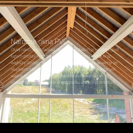
Narożne okna PVC
Okna narożne pozwalają na łączenie dwóch przeszkleń pod
kątem prostym, co zapewnia panoramiczny widok oraz
większy dostęp światła dziennego. Występują w wersji ze
słupkiem narożnym. Przy projektowaniu okien narożnych
ważne jest uwzględnienie dodatkowych wymagań
statycznych, szczególnie w przypadku dużych przeszkleń.