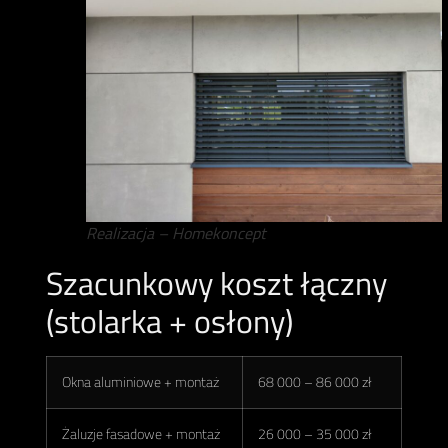
Realizacja – Homekoncept
Szacunkowy koszt łączny
(stolarka + osłony)
Okna aluminiowe + montaż
68 000 – 86 000 zł
Żaluzje fasadowe + montaż
26 000 – 35 000 zł