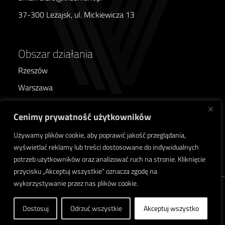
37-300 Leżajsk, ul. Mickiewicza 13
Obszar działania
Rzeszów
Warszawa
Poznań
Cenimy prywatność użytkowników
Wrocław
Używamy plików cookie, aby poprawić jakość przeglądania,
Kraków
wyświetlać reklamy lub treści dostosowane do indywidualnych
Lublin
potrzeb użytkowników oraz analizować ruch na stronie. Kliknięcie
przycisku „Akceptuj wszystkie” oznacza zgodę na
wykorzystywanie przez nas plików cookie.
Copyrights © Vidomont.
Polityka Prywatności i
Wszelkie prawa
Cookies
Dostosuj
Odrzuć wszystkie
Akceptuj wszystko
zastrzeżone.