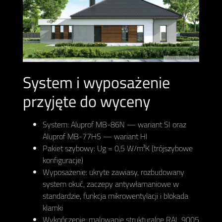
System i wyposażenie
przyjęte do wyceny
System: Aluprof MB-86N — wariant SI oraz
Aluprof MB-77HS — wariant HI
Pakiet szybowy: Ug = 0,5 W/m²K (trójszybowe
konfiguracje)
Wyposażenie: ukryte zawiasy, rozbudowany
system okuć, zaczepy antywłamaniowe w
standardzie, funkcja mikrowentylacji i blokada
klamki
Wykończenie: malowanie strukturalne RAL 9005