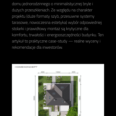
domu jednorodzinnego o minimalistycznej bryle i
dużych przeszkleniach. Ze względu na charakter
projektu (duże formaty szyb, przesuwne systemy
tarasowe, nowoczesna estetyka) wybór odpowiedniej
stolarki i prawidłowy montaż są krytyczne dla
komfortu, trwałości i energooszczędności budynku. Ten
artykuł to praktyczne case-study — realne wyceny i
rekomendacje dla inwestorów.