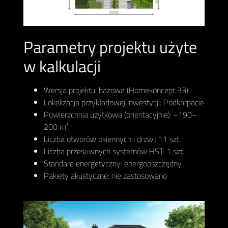
Parametry projektu użyte
w kalkulacji
Wersja projektu: bazowa (Homekoncept 33)
Lokalizacja przykładowej inwestycji: Podkarpacie
Powierzchnia użytkowa (orientacyjnie): ~190–
200 m²
Liczba otworów okiennych i drzwi: 11 szt.
Liczba przesuwnych systemów HST: 1 szt.
Standard energetyczny: energooszczędny
Pakiety akustyczne: nie zastosowano