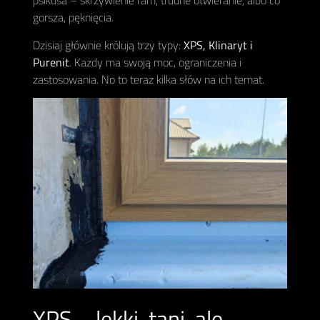
psikusa – skrzywienie ram, trudne otwieranie, albo co
gorsza, pęknięcia.
Dzisiaj głównie królują trzy typy:
XPS, Klinaryt i
Purenit
. Każdy ma swoją moc, ograniczenia i
zastosowania. No to teraz kilka słów na ich temat.
XPS – lekki, tani, ale