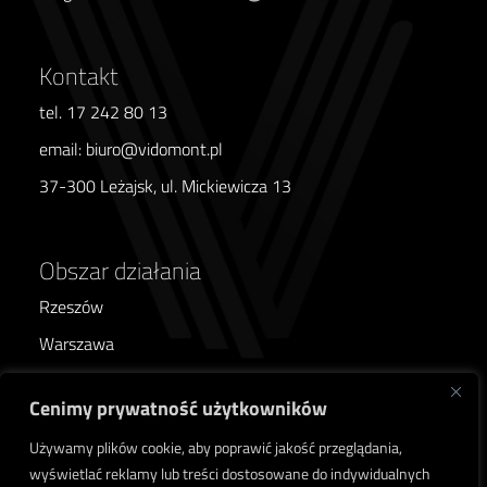
Kontakt
tel. 17 242 80 13
email: biuro@vidomont.pl
37-300 Leżajsk, ul. Mickiewicza 13
Obszar działania
Rzeszów
Warszawa
Poznań
Cenimy prywatność użytkowników
Wrocław
Używamy plików cookie, aby poprawić jakość przeglądania,
Kraków
wyświetlać reklamy lub treści dostosowane do indywidualnych