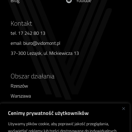
Blog
YouTube
Kontakt
tel. 17 242 80 13
email: biuro@vidomont.pl
37-300 Leżajsk, ul. Mickiewicza 13
Obszar działania
Rzeszów
Warszawa
Poznań
Cenimy prywatność użytkowników
Wrocław
Używamy plików cookie, aby poprawić jakość przeglądania,
Kraków
wyświetlać reklamy lub treści dostosowane do indywidualnych