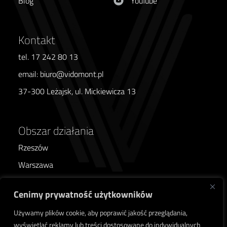
Blog
YouTube
Kontakt
tel. 17 242 80 13
email: biuro@vidomont.pl
37-300 Leżajsk, ul. Mickiewicza 13
Obszar działania
Rzeszów
Warszawa
Poznań
Cenimy prywatność użytkowników
Wrocław
Używamy plików cookie, aby poprawić jakość przeglądania,
Kraków
wyświetlać reklamy lub treści dostosowane do indywidualnych